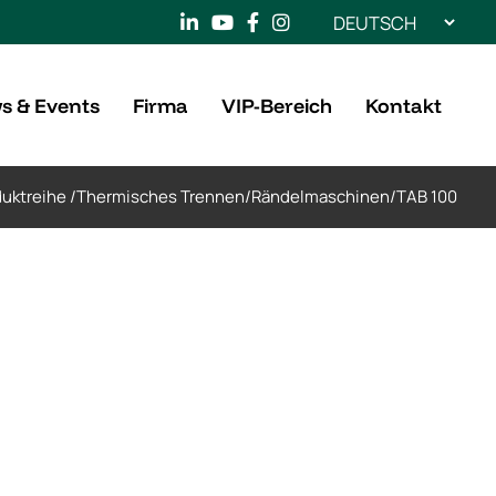
Sprache
auswählen
s & Events
Firma
VIP-Bereich
Kontakt
uktreihe
/
Thermisches Trennen
/
Rändelmaschinen
/
TAB 100