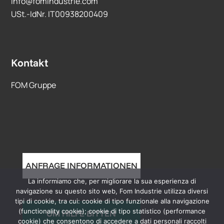
info@fomindustrie.com
USt.-IdNr. IT00938200409
Kontakt
FOM Gruppe
ANFRAGE INFORMATIONEN
La informiamo che, per migliorare la sua esperienza di
navigazione su questo sito web, Fom Industrie utilizza diversi
tipi di cookie, tra cui: cookie di tipo funzionale alla navigazione
(functionality cookie); cookie di tipo statistico (performance
UM HILFE BITTEN
cookie) che consentono di accedere a dati personali raccolti