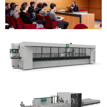
ne
h
n.
it
n
g
e
ie
00
t