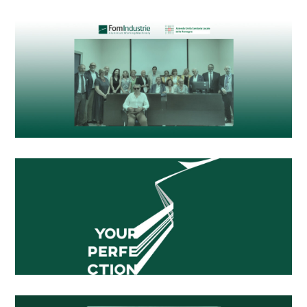
en
n
s
ie
iz
or
r
n
t