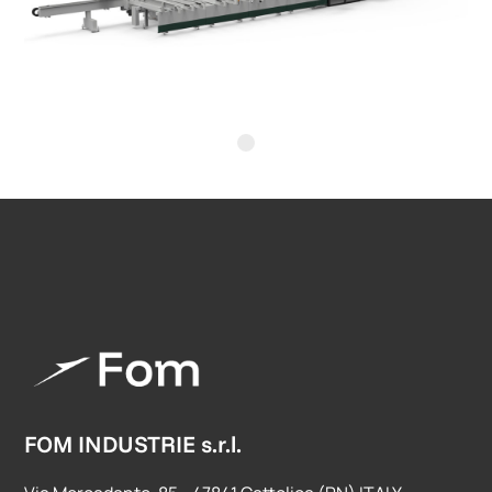
r
n
ng
n
,
FOM INDUSTRIE s.r.l.