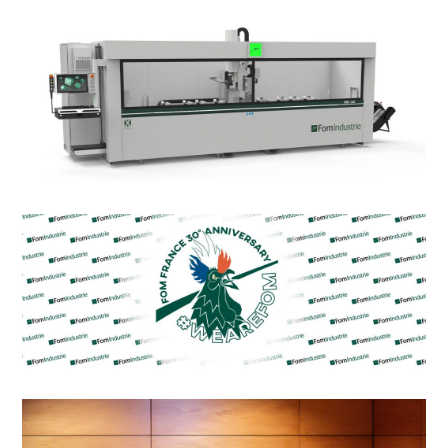
e
nt
ür
nd
m
W
on
er
r
d
t