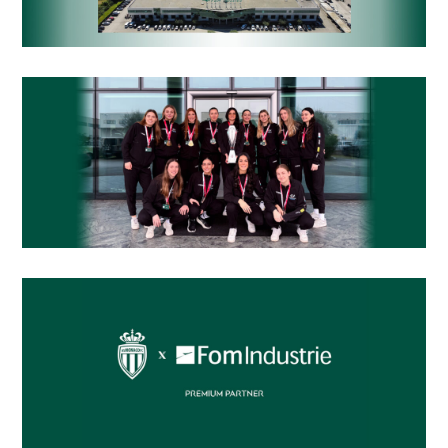
26
m²
n
er