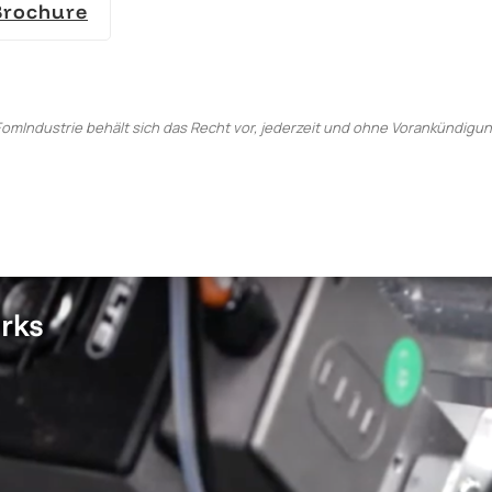
Brochure
omIndustrie behält sich das Recht vor, jederzeit und ohne Vorankündigu
rks