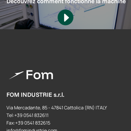
Découvrez comment fonctionne la machine
FOM INDUSTRIE s.r.l.
Via Mercadante, 85 - 47841 Cattolica (RN) ITALY
Tel:+39 0541 832611
Fax:+39 0541 832615
info@fomindustrie.com