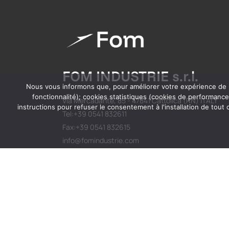
FOM INDUSTRIE s.r.l.
Nous vous informons que, pour améliorer votre expérience de na
fonctionnalité); cookies statistiques (cookies de performance
Via Mercadante, 85 - 47841 Cattolica (RN) ITALY
instructions pour refuser le consentement à l'installation de tou
Tel:+39 0541 832611
Fax:+39 0541 832615
info@fomindustrie.com
Numero de TVA IT00938200409