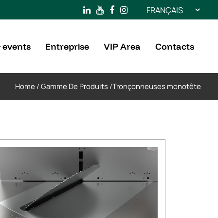
Choisir
une
langue
 events
Entreprise
VIP Area
Contacts
Home
/
Gamme De Produits
/
Tronçonneuses monotête