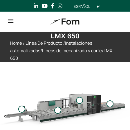
Elegir
un
idioma
LMX 650
Home
/
Línea De Producto
/
Instalaciones
automatizadas
/
Líneas de mecanizado y corte
/
LMX
650