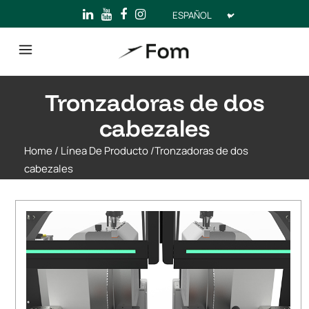
Elegir
un
idioma
Tronzadoras de dos
cabezales
Home
/
Línea De Producto
/
Tronzadoras de dos
cabezales