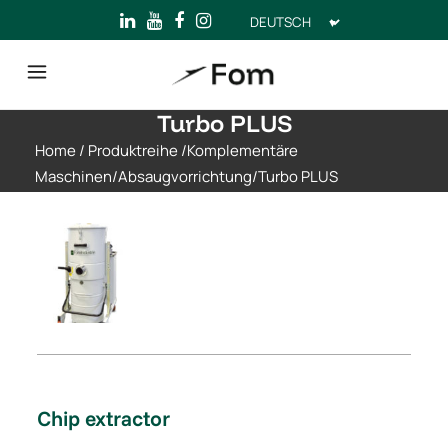
Sprache
auswählen
Turbo PLUS
Home
/
Produktreihe
/
Komplementäre
Maschinen
/
Absaugvorrichtung
/
Turbo PLUS
Chip extractor