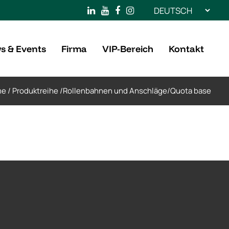
Sprache
auswählen
s & Events
Firma
VIP-Bereich
Kontakt
me
/
Produktreihe
/
Rollenbahnen und Anschläge
/
Quota base