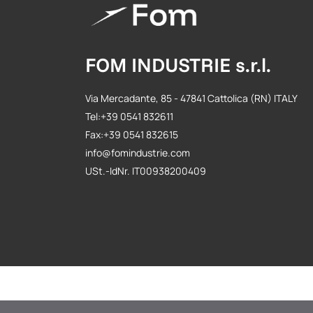
FOM INDUSTRIE s.r.l.
Via Mercadante, 85 - 47841 Cattolica (RN) ITALY
Tel:+39 0541 832611
Fax:+39 0541 832615
info@fomindustrie.com
USt.-IdNr. IT00938200409