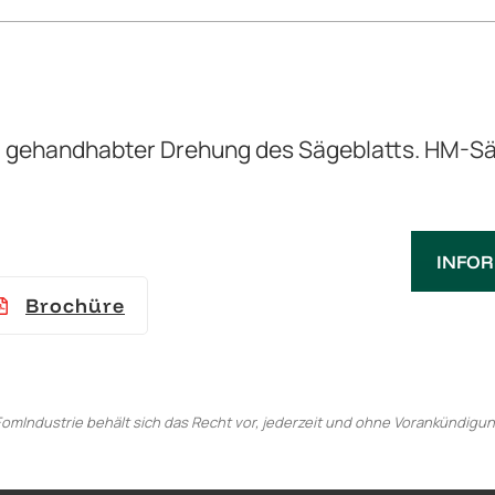
l gehandhabter Drehung des Sägeblatts. HM-S
INFO
Brochüre
omIndustrie behält sich das Recht vor, jederzeit und ohne Vorankündigu