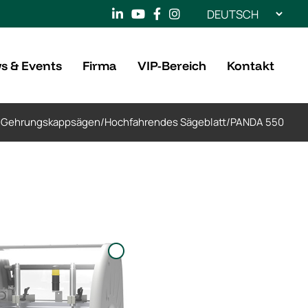
Sprache
auswählen
s & Events
Firma
VIP-Bereich
Kontakt
/
Gehrungskappsägen
/
Hochfahrendes Sägeblatt
/
PANDA 550