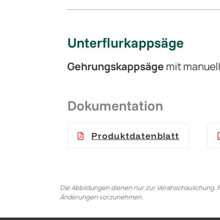
Unterflurkappsäge
Gehrungskappsäge
mit manuel
Dokumentation
Produktdatenblatt
Die Abbildungen dienen nur zur Veranschaulichung. F
Änderungen vorzunehmen.