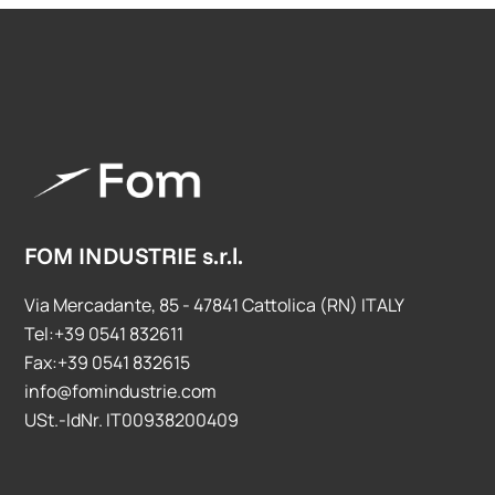
FOM INDUSTRIE s.r.l.
Via Mercadante, 85 - 47841 Cattolica (RN) ITALY
Tel:+39 0541 832611
Fax:+39 0541 832615
info@fomindustrie.com
USt.-IdNr. IT00938200409