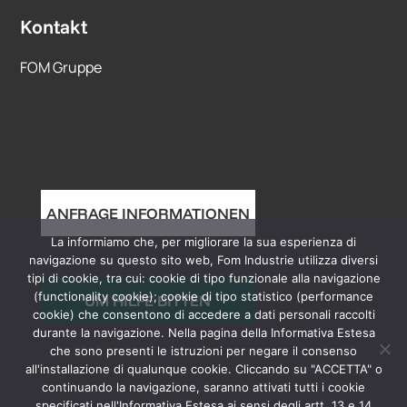
Kontakt
FOM Gruppe
ANFRAGE INFORMATIONEN
La informiamo che, per migliorare la sua esperienza di
navigazione su questo sito web, Fom Industrie utilizza diversi
tipi di cookie, tra cui: cookie di tipo funzionale alla navigazione
(functionality cookie); cookie di tipo statistico (performance
UM HILFE BITTEN
cookie) che consentono di accedere a dati personali raccolti
durante la navigazione. Nella pagina della Informativa Estesa
che sono presenti le istruzioni per negare il consenso
all'installazione di qualunque cookie. Cliccando su "ACCETTA" o
continuando la navigazione, saranno attivati tutti i cookie
specificati nell'Informativa Estesa ai sensi degli artt. 13 e 14