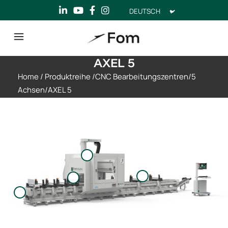
Sprache
auswählen
AXEL 5
Home
/
Produktreihe
/
CNC Bearbeitungszentren
/
5
Achsen
/
AXEL 5