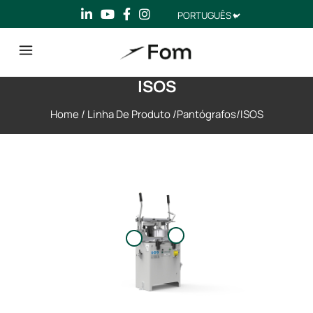
Escolha
um
idioma
ISOS
Home
/
Linha De Produto
/
Pantógrafos
/
ISOS