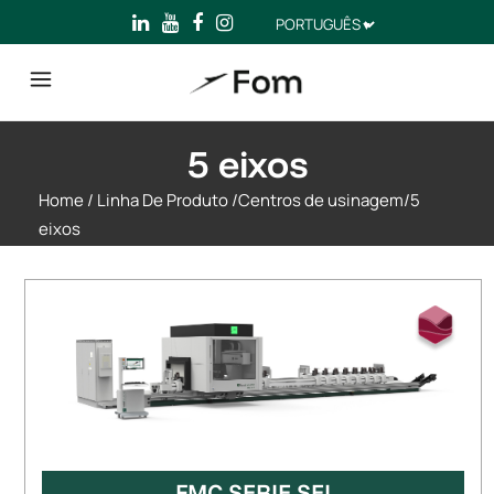
Escolha
um
idioma
5 eixos
Home
/
Linha De Produto
/
Centros de usinagem
/
5
eixos
FMC SERIE SEI