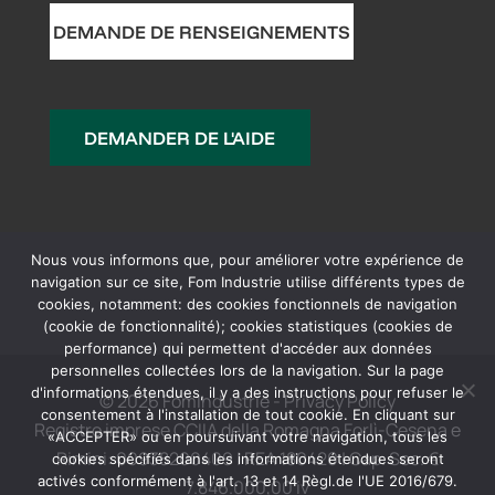
DEMANDE DE RENSEIGNEMENTS
DEMANDER DE L'AIDE
Nous vous informons que, pour améliorer votre expérience de
navigation sur ce site, Fom Industrie utilise différents types de
cookies, notamment: des cookies fonctionnels de navigation
(cookie de fonctionnalité); cookies statistiques (cookies de
performance) qui permettent d'accéder aux données
personnelles collectées lors de la navigation. Sur la page
d'informations étendues, il y a des instructions pour refuser le
© 2026 FomIndustrie -
Privacy Policy
consentement à l'installation de tout cookie. En cliquant sur
Registro imprese CCIIA della Romagna Forlì-Cesena e
«ACCEPTER» ou en poursuivant votre navigation, tous les
Rimini: 00938200409 | REA 180420 | Cap. Soc. €
cookies spécifiés dans les informations étendues seront
activés conformément à l'art. 13 et 14 Règl.de l'UE 2016/679.
7.846.000,00 iv