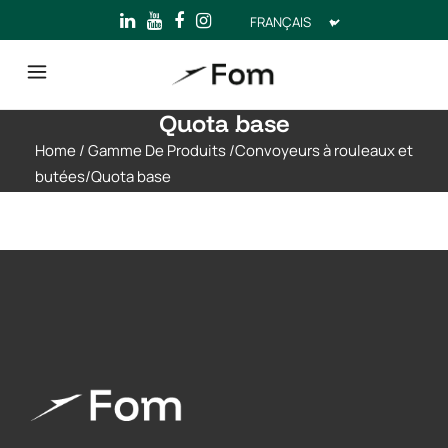
Choisir
une
langue
Quota base
Home
/
Gamme De Produits
/
Convoyeurs à rouleaux et
butées
/
Quota base