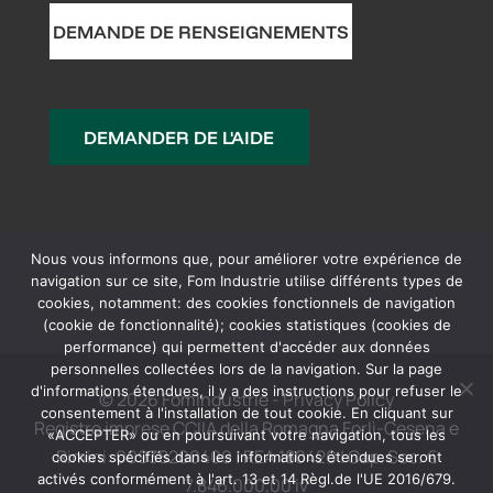
DEMANDE DE RENSEIGNEMENTS
DEMANDER DE L'AIDE
Nous vous informons que, pour améliorer votre expérience de
navigation sur ce site, Fom Industrie utilise différents types de
cookies, notamment: des cookies fonctionnels de navigation
(cookie de fonctionnalité); cookies statistiques (cookies de
performance) qui permettent d'accéder aux données
personnelles collectées lors de la navigation. Sur la page
d'informations étendues, il y a des instructions pour refuser le
© 2026 FomIndustrie -
Privacy Policy
consentement à l'installation de tout cookie. En cliquant sur
Registro imprese CCIIA della Romagna Forlì-Cesena e
«ACCEPTER» ou en poursuivant votre navigation, tous les
Rimini: 00938200409 | REA 180420 | Cap. Soc. €
cookies spécifiés dans les informations étendues seront
activés conformément à l'art. 13 et 14 Règl.de l'UE 2016/679.
7.846.000,00 iv