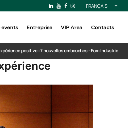
Choisir
une
langue
 events
Entreprise
VIP Area
Contacts
e expérience positive : 7 nouvelles embauches - Fom Industrie
expérience