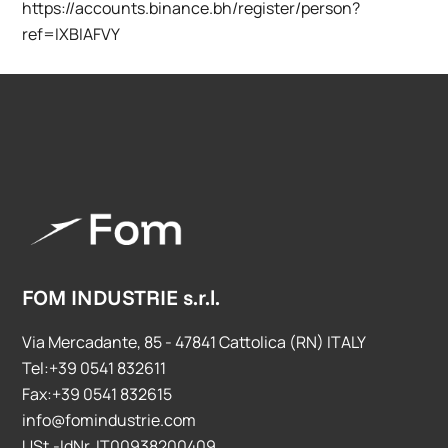
https://accounts.binance.bh/register/person?
ref=IXBIAFVY
FOM INDUSTRIE s.r.l.
Via Mercadante, 85 - 47841 Cattolica (RN) ITALY
Tel:+39 0541 832611
Fax:+39 0541 832615
info@fomindustrie.com
USt.-IdNr. IT00938200409