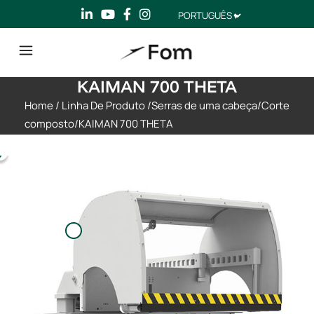
Escolha
um
idioma
KAIMAN 700 THETA
Home
/
Linha De Produto
/
Serras de uma cabeça
/
Corte
composto
/
KAIMAN 700 THETA