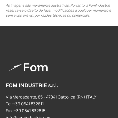
As imagens são meramente ilustrativas. Portanto, a FomIndustrie
reserva-se o direito de fazer modificações a qualquer momento e
sem aviso prévio, por razões técnicas ou comerciais.
FOM INDUSTRIE s.r.l.
Via Mercadante, 85 - 47841 Cattolica (RN) ITALY
Tel:+39 0541 832611
Fax:+39 0541 832615
info@fomindustrie.com