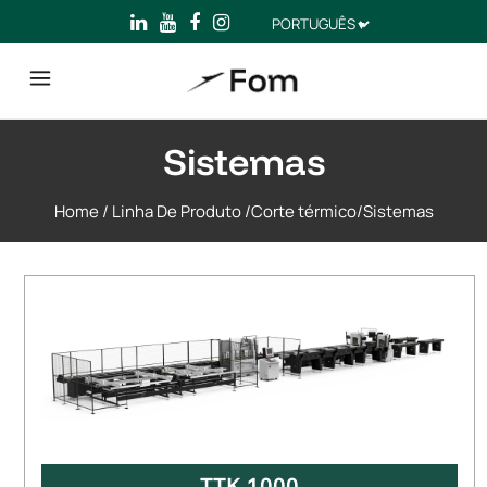
Escolha
um
idioma
Sistemas
Home
/
Linha De Produto
/
Corte térmico
/
Sistemas
TTK 1000