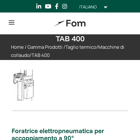
Scegli
una
lingua
TAB 400
Home
/
Gamma Prodotti
/
Taglio termico
/
Macchine di
collaudo
/
TAB 400
Foratrice elettropneumatica per
accoppiamento a 90°