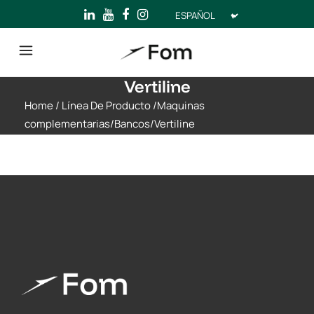
Elegir
un
idioma
Vertiline
Home
/
Línea De Producto
/
Maquinas
complementarias
/
Bancos
/
Vertiline