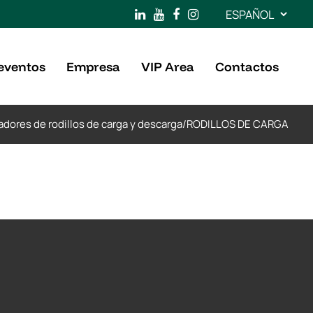
Elegir
un
idioma
 eventos
Empresa
VIP Area
Contactos
adores de rodillos de carga y descarga
/
RODILLOS DE CARGA