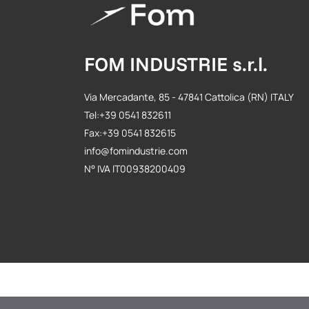
FOM INDUSTRIE s.r.l.
Via Mercadante, 85 - 47841 Cattolica (RN) ITALY
Tel:+39 0541 832611
Fax:+39 0541 832615
info@fomindustrie.com
N° IVA IT00938200409