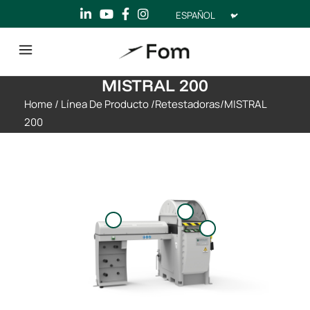
Elegir
un
idioma
MISTRAL 200
Home
/
Línea De Producto
/
Retestadoras
/
MISTRAL
200