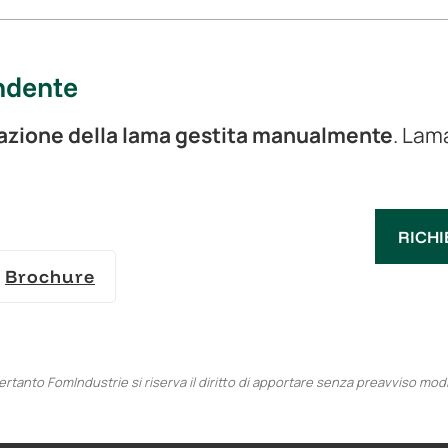
ndente
azione della lama gestita manualmente
. Lam
RICHI
Brochure
pertanto FomIndustrie si riserva il diritto di apportare senza preavviso mod