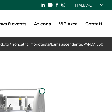
Scegli
una
lingua
ws & events
Azienda
VIP Area
Contatti
dotti
/
Troncatrici monotesta
/
Lama ascendente
/
PANDA 550