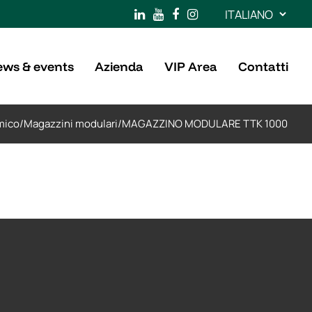
Scegli
una
lingua
ws & events
Azienda
VIP Area
Contatti
mico
/
Magazzini modulari
/
MAGAZZINO MODULARE TTK 1000