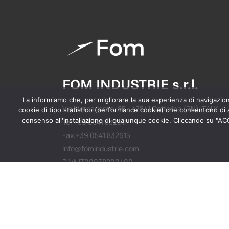
FOM INDUSTRIE s.r.l.
La informiamo che, per migliorare la sua esperienza di navigazione 
Via Mercadante, 85 - 47841 Cattolica (RN) ITALY
cookie di tipo statistico (performance cookie) che consentono di ac
consenso all'installazione di qualunque cookie. Cliccando su "ACCE
Tel:+39 0541 832611
Fax:+39 0541 832615
info@fomindustrie.com
P.IVA IT00938200409