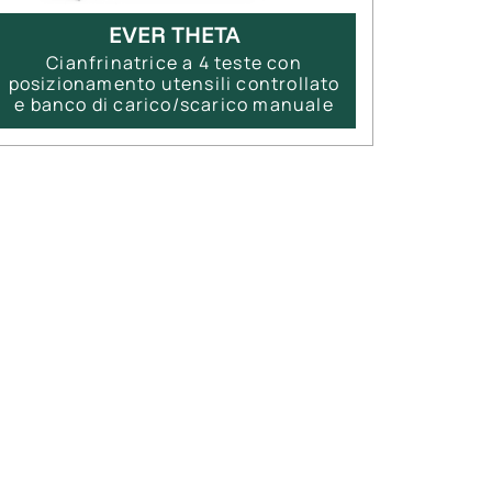
EVER THETA
Cianfrinatrice a 4 teste con
posizionamento utensili controllato
e banco di carico/scarico manuale