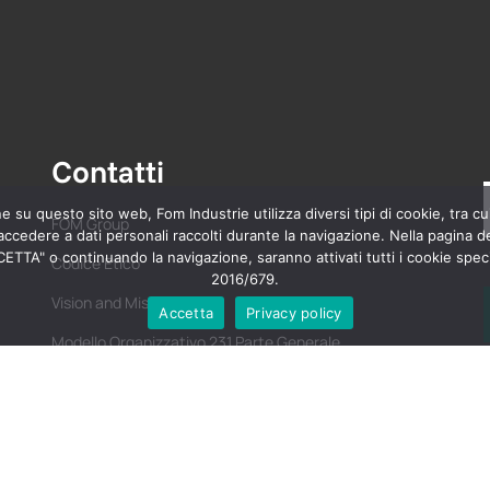
Contatti
su questo sito web, Fom Industrie utilizza diversi tipi di cookie, tra cui
FOM Group
cedere a dati personali raccolti durante la navigazione. Nella pagina de
TTA" o continuando la navigazione, saranno attivati tutti i cookie specifi
Codice Etico
2016/679.
Vision and Mission
Accetta
Privacy policy
Modello Organizzativo 231 Parte Generale
Whistleblowing