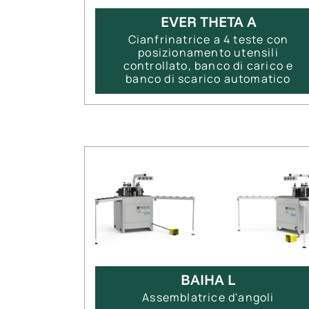
EVER THETA A
Cianfrinatrice a 4 teste con
posizionamento utensili
controllato, banco di carico e
banco di scarico automatico
BAIHA L
Assemblatrice d'angoli