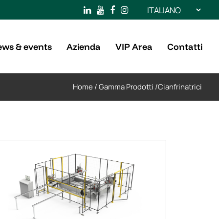
Scegli
una
lingua
ws & events
Azienda
VIP Area
Contatti
Home
/
Gamma Prodotti
/
Cianfrinatrici